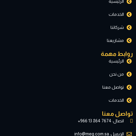
الرئيسية
t
n
c
s
الخدمات
w
k
e
t
شركاتنا
i
e
b
a
مشاريعنا
t
d
o
g
روابط مهمة
الرئيسية
t
i
o
r
من نحن
e
n
k
a
تواصل معنا
r
m
الخدمات
تواصل معنا
اتصال: ‎+966 13 864 7674
الإيميل: info@meg.com.sa